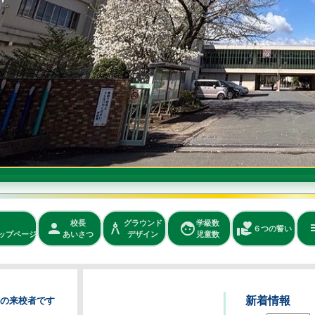
校長
グラウンド
学級数
person
architecture
face
volunteer_activism
edi
６つの誓い
ップページ
あいさつ
デザイン
児童数
新着情報
の来校者です