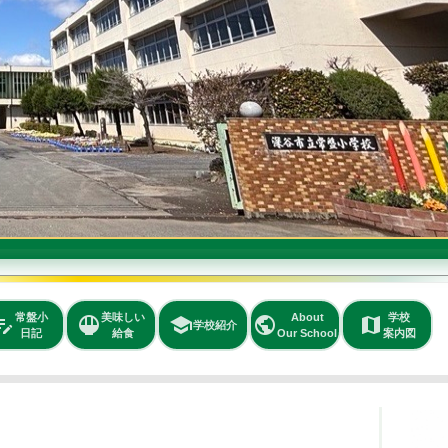
常盤小
美味しい
About
学校
t_note
rice_bowl
school
public
map
学校紹介
日記
給食
Our School
案内図