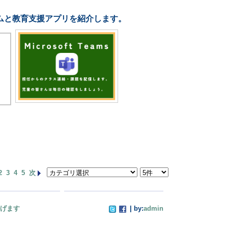
ムと教育支援アプリを紹介します。
2
3
4
5
次
げます
| by:
admin