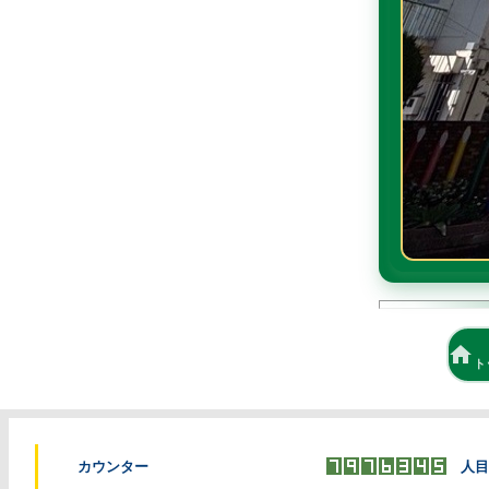
home
ト
カウンター
人目