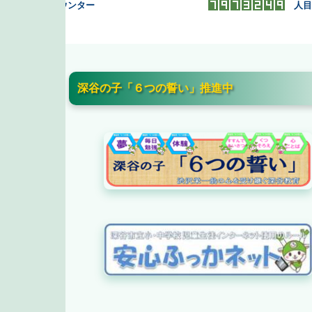
カウンター
人目の来校者です
深谷の子「６つの誓い」推進中