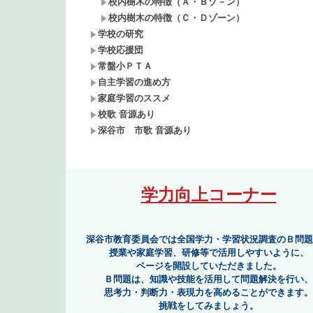
校内樹木の特徴（Ａ・Ｂゾ－ン）
校内樹木の特徴（Ｃ・Ｄゾーン）
学校の研究
学校応援団
常盤小ＰＴＡ
自主学習の進め方
家庭学習のススメ
校歌 音源あり
深谷市 市歌 音源あり
学力向上コーナー
深谷市教育委員会では全国学力・学習状況調査のＢ問題を、
授業や家庭学習、研修等で活用しやすいように、
ページを開設していただきました。
Ｂ問題は、知識や技能を活用して問題解決を行い、
思考力・判断力・表現力を高めることができます。
挑戦をしてみましょう。