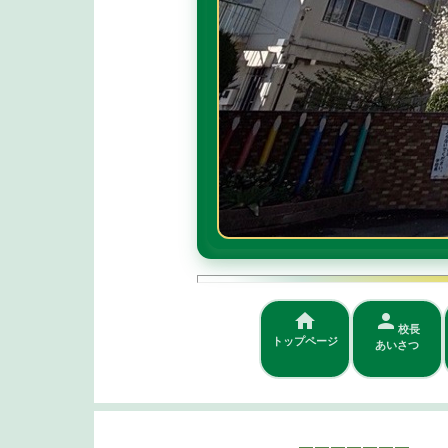
home
person
architecture
校長
グラウン
トップページ
あいさつ
ド
デザイン