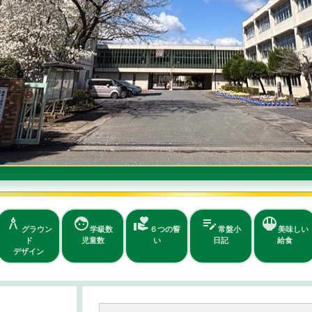
face
volunteer_activism
edit_note
rice_bowl
school
学級数
６つの誓
常盤小
美味しい
学校紹介
児童数
い
日記
給食