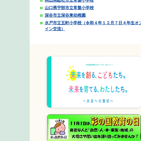
岡山県総社市立常盤小学校
山口県宇部市立常盤小学校
深谷市立深谷東幼稚園
水戸市立五軒小学校（令和４年１２月７日４年生オンラ
イン交流）