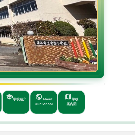
public
map
About
学校
Our School
案内図