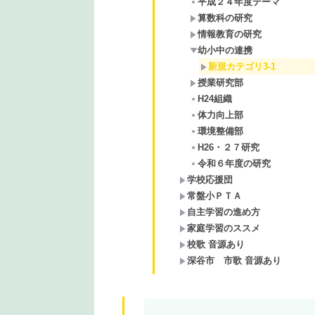
平成２４年度テーマ
算数科の研究
情報教育の研究
幼小中の連携
新規カテゴリ3-1
授業研究部
H24組織
体力向上部
環境整備部
H26・２７研究
令和６年度の研究
学校応援団
常盤小ＰＴＡ
自主学習の進め方
家庭学習のススメ
校歌 音源あり
深谷市 市歌 音源あり