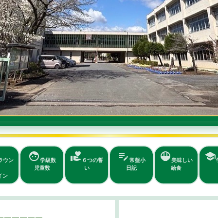
face
volunteer_activism
edit_note
rice_bowl
school
ラウン
学級数
６つの誓
常盤小
美味しい
児童数
い
日記
給食
イン