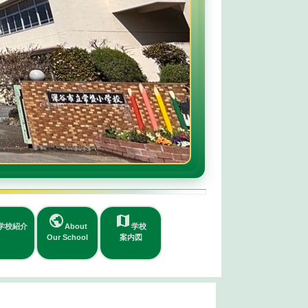
public
map
学校紹介
About
学校
Our School
案内図