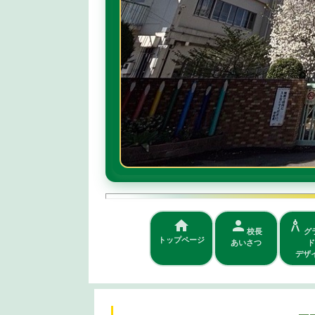
home
person
architecture
校長
グ
トップページ
あいさつ
ド
デザ