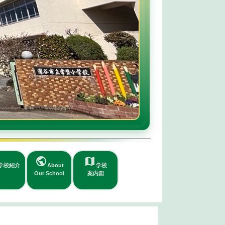
public
map
学校紹介
About
学校
Our School
案内図