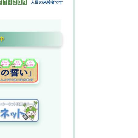
人目の来校者です
中