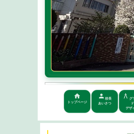
home
person
architecture
校長
グ
トップページ
あいさつ
ド
デザ