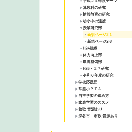
平成２４年度テーマ
算数科の研究
情報教育の研究
幼小中の連携
授業研究部
新規ページ3-1
新規ページ2-8
H24組織
体力向上部
環境整備部
H26・２７研究
令和６年度の研究
学校応援団
常盤小ＰＴＡ
自主学習の進め方
家庭学習のススメ
校歌 音源あり
深谷市 市歌 音源あり