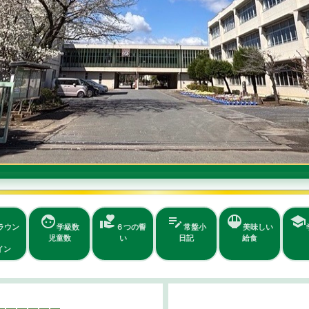
face
volunteer_activism
edit_note
rice_bowl
school
ラウン
学級数
６つの誓
常盤小
美味しい
児童数
い
日記
給食
イン