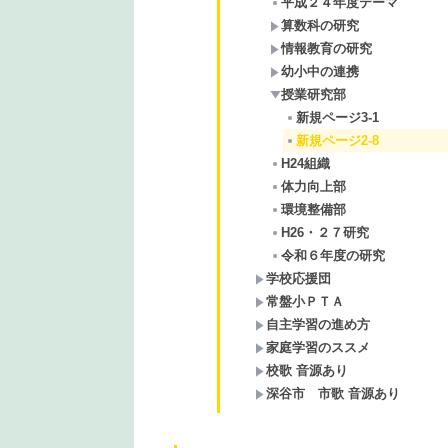
平成２４年度テーマ
算数科の研究
情報教育の研究
幼小中の連携
授業研究部
新規ページ3-1
新規ページ2-8
H24組織
体力向上部
環境整備部
H26・２７研究
令和６年度の研究
学校応援団
常盤小ＰＴＡ
自主学習の進め方
家庭学習のススメ
校歌 音源あり
深谷市 市歌 音源あり