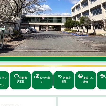
face
volunteer_activism
edit_note
rice_bowl
school
ラウン
学級数
６つの誓
常盤小
美味しい
児童数
い
日記
給食
イン