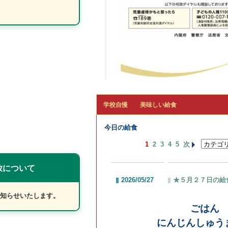
学校自慢 美味しい給食
今日の給食
1
2
3
4
5
次
2026/05/27
★５月２７日の給食★
| by:
ad
ごはん 牛乳
にんじんしゅうまい（２個）