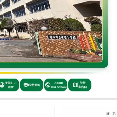
About
学校
public
map
Our School
案内図