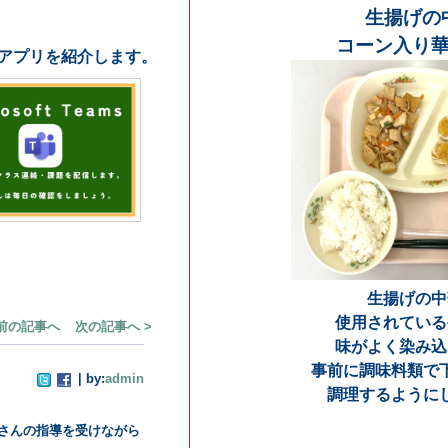
生揚げの中華煮
コーン入り華風スープ
生揚げの中華煮に
使用されている生揚げは、
味がよく染み込むように、
事前に調味料類で下煮をしてから
調理するようにしています。
13:47 |
| 投票数
投票する