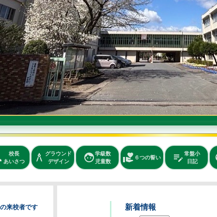
学級数
常盤小
美味しい
face
volunteer_activism
edit_note
rice_bowl
school
６つの誓い
学校紹介
児童数
日記
給食
新着情報