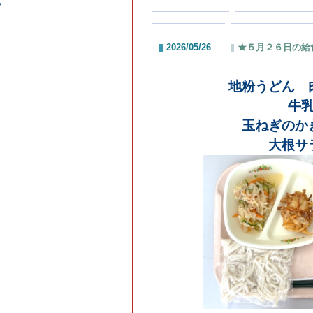
2026/05/26
★５月２６日の給食★
| by:
ad
地粉うどん 肉うどん汁
牛乳
玉ねぎのかき揚げ
大根サラダ