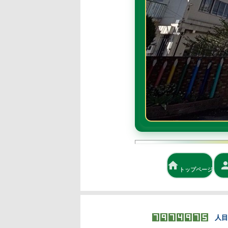
校長
グラウンド
home
person
architecture
トップページ
あいさつ
デザイン
ンター
人目の来校者です