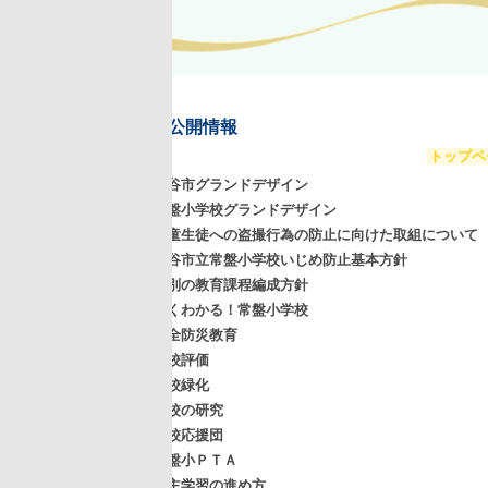
公開情報
トップページ
谷市グランドデザイン
盤小学校グランドデザイン
童生徒への盗撮行為の防止に向けた取組について
谷市立常盤小学校いじめ防止基本方針
別の教育課程編成方針
くわかる！常盤小学校
全防災教育
校評価
校緑化
校の研究
校応援団
盤小ＰＴＡ
主学習の進め方