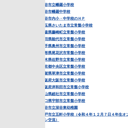
谷市立幡羅小学校
谷市幡羅中学校
谷市内小・中学校のＨＰ
玉県さいたま市立常盤小学校
森県藤崎町立常盤小学校
田県能代市立常盤小学校
手県奥州市立常盤小学校
形県尾花沢市常盤小学校
木県佐野市立常盤小学校
京都中央区立常盤小学校
賀県草津市立常盤小学校
阪府大阪市立常盤小学校
阪府岸和田市立常盤小学校
山県総社市立常盤小学校
口県宇部市立常盤小学校
谷市立深谷東幼稚園
戸市立五軒小学校（令和４年１２月７日４年生オンラ
ン交流）