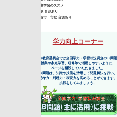
庭学習のススメ
歌 音源あり
谷市 市歌 音源あり
学力向上コーナー
市教育委員会では全国学力・学習状況調査のＢ問題を、
授業や家庭学習、研修等で活用しやすいように、
ページを開設していただきました。
Ｂ問題は、知識や技能を活用して問題解決を行い、
思考力・判断力・表現力を高めることができます。
挑戦をしてみましょう。