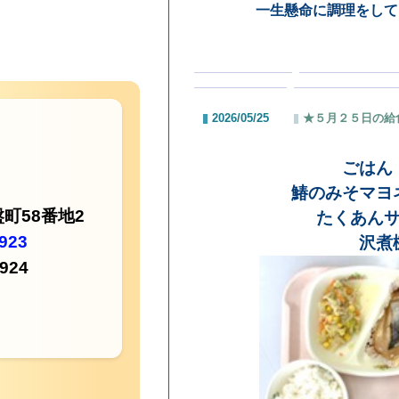
一生懸命に調理をしてくださいました。
13:39 |
| 投票数
投票する
2026/05/25
★５月２５日の給食★
| by:
ad
ごはん 牛乳
鰆のみそマヨネーズ焼き
たくあんサラダ
沢煮椀