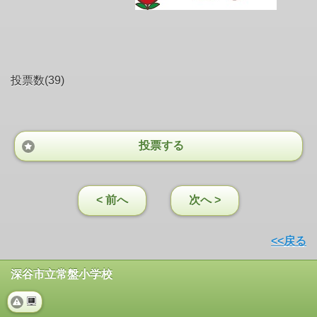
投票数(39)
投票する
< 前へ
次へ >
<<戻る
深谷市立常盤小学校