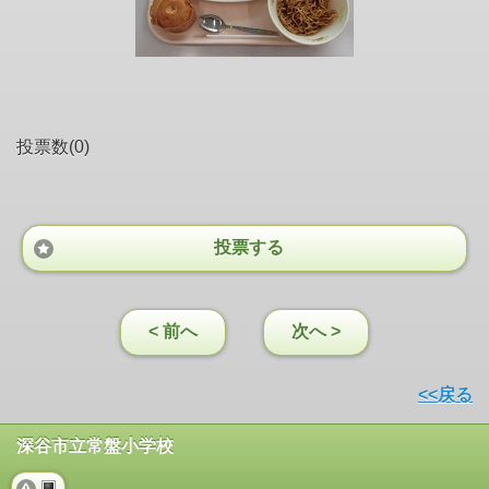
投票数(0)
投票する
< 前へ
次へ >
<<戻る
深谷市立常盤小学校